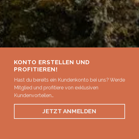
KONTO ERSTELLEN UND
PROFITIEREN!
Hast du bereits ein Kundenkonto bei uns? Werde
Mitglied und profitiere von exklusiven
Kundenvorteilen…
JETZT ANMELDEN