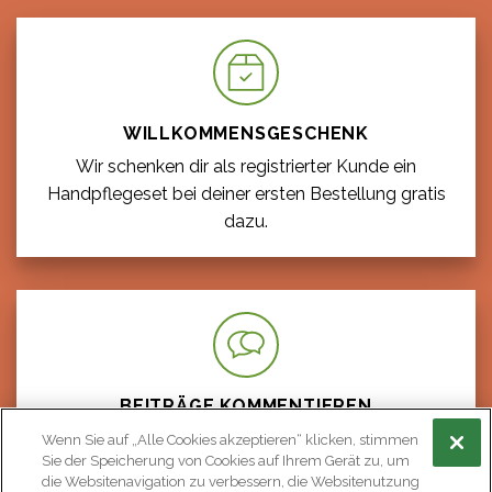
WILLKOMMENS­GESCHENK
Wir schenken dir als registrierter Kunde ein
Handpflegeset bei deiner ersten Bestellung gratis
dazu.
BEITRÄGE KOMMENTIEREN
Als angemeldeter Benutzer kannst du alle unsere
Wenn Sie auf „Alle Cookies akzeptieren“ klicken, stimmen
Sie der Speicherung von Cookies auf Ihrem Gerät zu, um
Beiträge kommentieren und dich an der Diskussion
die Websitenavigation zu verbessern, die Websitenutzung