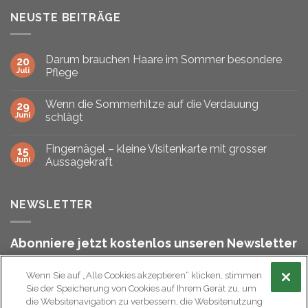
NEUSTE BEITRÄGE
Darum brauchen Haare im Sommer besondere
20
Juli
Pflege
Wenn die Sommerhitze auf die Verdauung
29
Juni
schlägt
Fingernägel – kleine Visitenkarte mit grosser
15
Juni
Aussagekraft
NEWSLETTER
Abonniere jetzt kostenlos unseren Newsletter
und bleibe stets informiert!
Wenn Sie auf „Alle Cookies akzeptieren“ klicken, stimmen
Sie der Speicherung von Cookies auf Ihrem Gerät zu, um
die Websitenavigation zu verbessern, die Websitenutzung