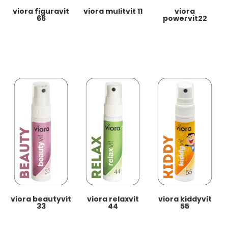
viora figuravit
viora mulitvit 11
viora
66
powervit22
viora beautyvit
viora relaxvit
viora kiddyvit
33
44
55