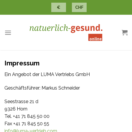
Skip
€
CHF
to
content
Impressum
Ein Angebot der LUMA Vertriebs GmbH
Geschäftsführer: Markus Schneider
Seestrasse 21 d
9326 Horn
Tel. +41 71 845 50 00
Fax +41 71 845 50 55
info@luma-vertrieb.com