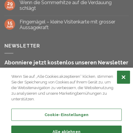
Wenn die Sommerhitze auf die Verdauung
29
Juni
schlägt
Fingernägel – kleine Visitenkarte mit grosser
15
Juni
Aussagekraft
NEWSLETTER
Abonniere jetzt kostenlos unseren Newsletter
und bleibe stets informiert!
Wenn Sie auf „Alle Cookies akzeptieren“ klicken, stimmen
Sie der Speicherung von Cookies auf Ihrem Gerät zu, um
die Websitenavigation zu verbessern, die Websitenutzung
zu analysieren und unsere Marketingbemühungen zu
unterstützen.
ANMELDEN
Cookie-Einstellungen
Alle ablehnen