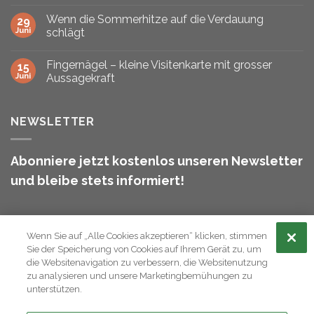
Wenn die Sommerhitze auf die Verdauung
29
Juni
schlägt
Fingernägel – kleine Visitenkarte mit grosser
15
Juni
Aussagekraft
NEWSLETTER
Abonniere jetzt kostenlos unseren Newsletter
und bleibe stets informiert!
Wenn Sie auf „Alle Cookies akzeptieren“ klicken, stimmen
Sie der Speicherung von Cookies auf Ihrem Gerät zu, um
die Websitenavigation zu verbessern, die Websitenutzung
zu analysieren und unsere Marketingbemühungen zu
ANMELDEN
unterstützen.