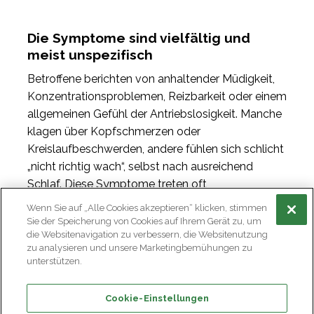
Die Symptome sind vielfältig und
meist unspezifisch
Betroffene berichten von anhaltender Müdigkeit,
Konzentrationsproblemen, Reizbarkeit oder einem
allgemeinen Gefühl der Antriebslosigkeit. Manche
klagen über Kopfschmerzen oder
Kreislaufbeschwerden, andere fühlen sich schlicht
„nicht richtig wach“, selbst nach ausreichend
Schlaf. Diese Symptome treten oft
vorübergehend auf und verschwinden in der
Wenn Sie auf „Alle Cookies akzeptieren“ klicken, stimmen
Regel, sobald sich der Körper an die neuen
Sie der Speicherung von Cookies auf Ihrem Gerät zu, um
die Websitenavigation zu verbessern, die Websitenutzung
Bedingungen angepasst hat.
zu analysieren und unsere Marketingbemühungen zu
unterstützen.
Cookie-Einstellungen