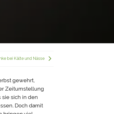
ke bei Kälte und Nässe
erbst gewehrt,
der Zeitumstellung
sie sich in den
sen. Doch damit
 bringen viel