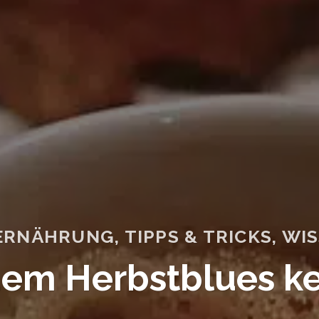
ERNÄHRUNG
,
TIPPS & TRICKS
,
WI
dem Herbstblues ke