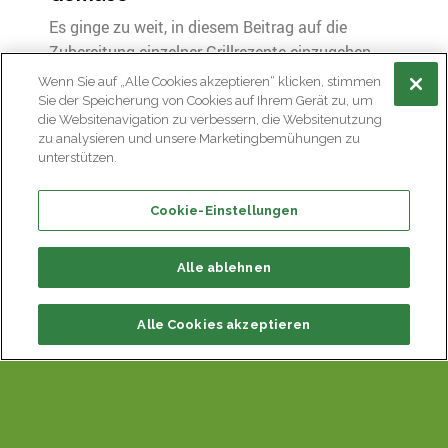
Es ginge zu weit, in diesem Beitrag auf die
Zubereitung einzelner Grillrezepte einzugehen,
zumal im Internet mit wenigen Klicks nahezu
Wenn Sie auf „Alle Cookies akzeptieren“ klicken, stimmen
unendlich viele Tipps, Ideen und Rezepte zu
Sie der Speicherung von Cookies auf Ihrem Gerät zu, um
die Websitenavigation zu verbessern, die Websitenutzung
finden sind. Besonders beliebt sind neben
zu analysieren und unsere Marketingbemühungen zu
Gemüsespies-sen Rezepte mit gefülltem
unterstützen.
Gemüse. Hierfür eignen sich beispielsweise
grossen Paprikas oder aufgeschnittene
Cookie-Einstellungen
Zucchinis. Diese lassen sich dann mit köstlichen
Zutaten wie Frischkäse, Quark, Kräutern, Pesto
Alle ablehnen
oder auch mit leckerem Hack-fleisch füllen.
Alle Cookies akzeptieren
Wie wär’s mit einem leckeren Fisch?
Wenn Sie gerne Fisch essen, dann sollten Sie
unbedingt mal selbst einen auf dem Grill
zubereiten. Am besten eignen sich Fische mit