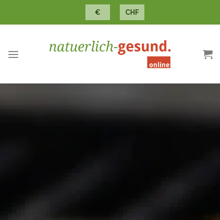
€
CHF