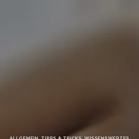
ALLGEMEIN
,
TIPPS & TRICKS
,
WISSENSWERTES