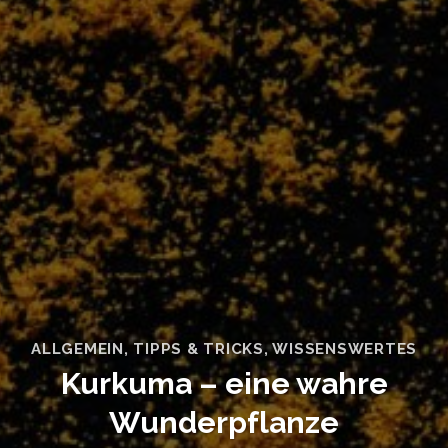
ALLGEMEIN
,
TIPPS & TRICKS
,
WISSENSWERTES
Kurkuma – eine wahre
Wunderpflanze