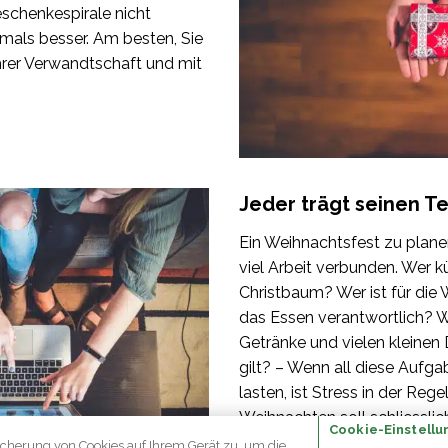
eschenkespirale nicht
emals besser. Am besten, Sie
Ihrer Verwandtschaft und mit
Jeder trägt seinen Te
Ein Weihnachtsfest zu planen
viel Arbeit verbunden. Wer 
Christbaum? Wer ist für die
das Essen verantwortlich? 
Getränke und vielen kleinen 
gilt? – Wenn all diese Aufga
lasten, ist Stress in der Reg
Weihnachten soll schliesslic
Cookie-Einstellu
icherung von Cookies auf Ihrem Gerät zu, um die