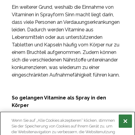
Ein weiterer Grund, weshalb die Einnahme von
Vitaminen in Sprayform Sinn macht liegt darin,
dass viele Personen an Verdauungserkrankungen
leiden. Dadurch werden Vitamine aus
Lebensmitteln oder aus unterstützenden
Tabletten und Kapseln häufig vom Körper nur zu
einem Bruchteil aufgenommen. Zudem können
sich die verschiedenen Nährstoffe untereinander
konkurrenzieren, was wiederum zu einer
eingeschränkten Aufnahmefähigkeit führen kann.
So gelangen Vitamine als Spray in den
Körper
Mit Vitaminsprays gelangen die wertvollen
Wenn Sie auf „Alle Cookies akzeptieren“ klicken, stimmen
Wirkstoffe und Vitamine in zerstäubter Form als
Sie der Speicherung von Cookies auf Ihrem Gerät zu, um
mirkofeine Tröpfchen direkt über die
die Websitenavigation zu verbessern, die Websitenutzung