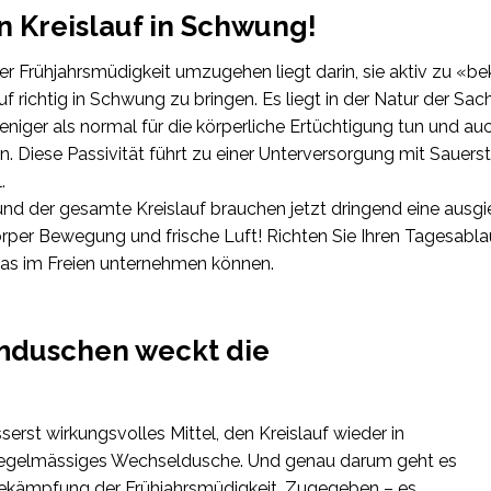
n Kreislauf in Schwung!
der Frühjahrsmüdigkeit umzugehen liegt darin, sie aktiv zu «
uf richtig in Schwung zu bringen. Es liegt in der Natur der Sa
iger als normal für die körperliche Ertüchtigung tun und auch
en. Diese Passivität führt zu einer Unterversorgung mit Sauers
.
nd der gesamte Kreislauf brauchen jetzt dringend eine ausgi
rper Bewegung und frische Luft! Richten Sie Ihren Tagesablau
s im Freien unternehmen können.
mduschen weckt die
serst wirkungsvolles Mittel, den Kreislauf wieder in
 regelmässiges Wechseldusche. Und genau darum geht es
r Bekämpfung der Frühjahrsmüdigkeit. Zugegeben – es