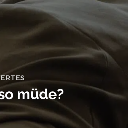
ERTES
 so müde?