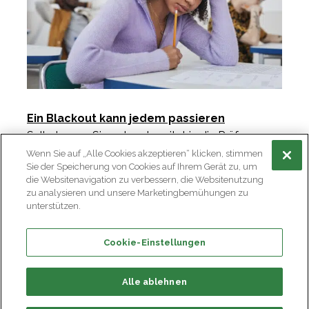
Ein Blackout kann jedem passieren
Selbst wenn Sie gut vorbereitet in die Prüfung
gehen, kann es passieren, dass Sie für einen
Wenn Sie auf „Alle Cookies akzeptieren“ klicken, stimmen
Sie der Speicherung von Cookies auf Ihrem Gerät zu, um
Moment «ein Brett vor dem Kopf» haben.
die Websitenavigation zu verbessern, die Websitenutzung
Versuchen Sie ruhig zu bleiben und sagen Sie dem
zu analysieren und unsere Marketingbemühungen zu
Prüfer, dass Sie den Faden verloren haben und
unterstützen.
bitten Sie ihn, die Frage nochmals zu wiederholen
oder etwas später zu bringen.
Cookie-Einstellungen
Alle ablehnen