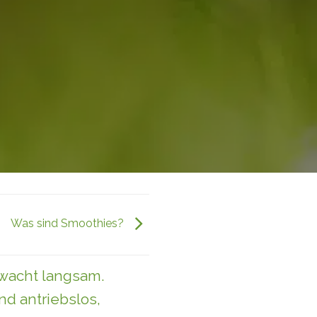
Was sind Smoothies?
rwacht langsam.
d antriebslos,