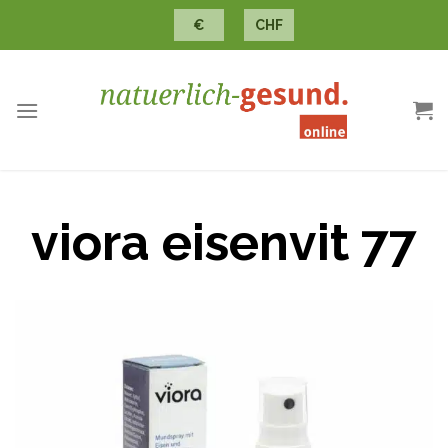
Skip
€
CHF
to
content
viora eisenvit 77