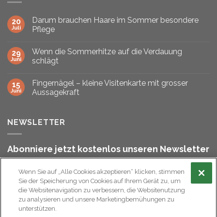
Darum brauchen Haare im Sommer besondere
20
Juli
Pflege
Wenn die Sommerhitze auf die Verdauung
29
Juni
schlägt
Fingernägel – kleine Visitenkarte mit grosser
15
Juni
Aussagekraft
NEWSLETTER
Abonniere jetzt kostenlos unseren Newsletter
und bleibe stets informiert!
Wenn Sie auf „Alle Cookies akzeptieren“ klicken, stimmen
Sie der Speicherung von Cookies auf Ihrem Gerät zu, um
die Websitenavigation zu verbessern, die Websitenutzung
zu analysieren und unsere Marketingbemühungen zu
unterstützen.