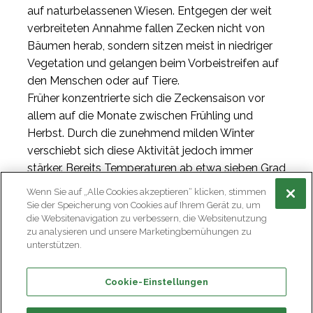
auf naturbelassenen Wiesen. Entgegen der weit
verbreiteten Annahme fallen Zecken nicht von
Bäumen herab, sondern sitzen meist in niedriger
Vegetation und gelangen beim Vorbeistreifen auf
den Menschen oder auf Tiere.
Früher konzentrierte sich die Zeckensaison vor
allem auf die Monate zwischen Frühling und
Herbst. Durch die zunehmend milden Winter
verschiebt sich diese Aktivität jedoch immer
stärker. Bereits Temperaturen ab etwa sieben Grad
Celsius reichen aus, damit Zecken aktiv werden. In
Wenn Sie auf „Alle Cookies akzeptieren“ klicken, stimmen
vielen Regionen Europas sind sie deshalb
Sie der Speicherung von Cookies auf Ihrem Gerät zu, um
die Websitenavigation zu verbessern, die Websitenutzung
mittlerweile beinahe ganzjährig anzutreffen.
zu analysieren und unsere Marketingbemühungen zu
Besonders hoch ist das Risiko nach feuchten
unterstützen.
Wetterperioden und in den wärmeren Monaten
des Jahres. Gleichzeitig breiten sich Zecken durch
Cookie-Einstellungen
veränderte klimatische Bedingungen zunehmend
in neue Regionen aus. Dadurch steigt auch die