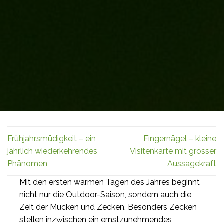
Frühjahrsmüdigkeit – ein
Fingernägel – kleine
jährlich wiederkehrendes
Visitenkarte mit grosser
Phänomen
Aussagekraft
Mit den ersten warmen Tagen des Jahres beginnt
nicht nur die Outdoor-Saison, sondern auch die
Zeit der Mücken und Zecken. Besonders Zecken
stellen inzwischen ein ernstzunehmendes