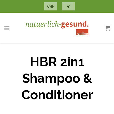
Skip
CHF
€
to
content
HBR 2in1
Shampoo &
Conditioner