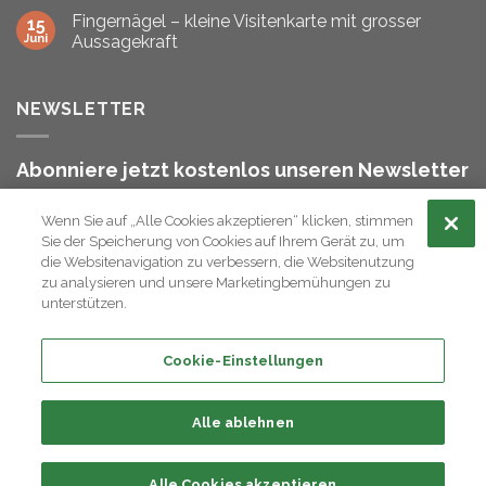
Fingernägel – kleine Visitenkarte mit grosser
15
Juni
Aussagekraft
NEWSLETTER
Abonniere jetzt kostenlos unseren Newsletter
und bleibe stets informiert!
Wenn Sie auf „Alle Cookies akzeptieren“ klicken, stimmen
Sie der Speicherung von Cookies auf Ihrem Gerät zu, um
die Websitenavigation zu verbessern, die Websitenutzung
zu analysieren und unsere Marketingbemühungen zu
unterstützen.
ANMELDEN
Cookie-Einstellungen
Alle ablehnen
AGB
ZAHLUNG & VERSAND
IMPRESSUM
DATENSCHUTZVERORDNUNG
Alle Cookies akzeptieren