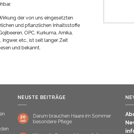
hbar.
Wirkung der von uns eingesetzten
rlichen und pflanzlichen Inhaltsstoffe
Gojibeeren, OPC, Kurkuma, Arnika,
 Ingwer, etc., ist seit langer Zeit
esen und bekannt.
NEUSTE BEITRÄGE
NE
den
Abo
Darum brauchen Haare im Sommer
20
Juli
besondere Pflege
New
nden
inf