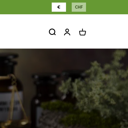
€
CHF