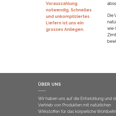
Vorauszahlung
abse
notwendig. Schnelles
Die 
und unkompliziertes
natü
Liefern ist uns ein
wie 
grosses Anliegen.
Zimt,
bewi
ÜBER UNS
Wir haben uns auf die Entwicklung und 
Vertrieb von Produkten mit natürlichen
Wirkstoffen für das körperliche Wohlbefi