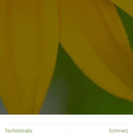
Teufelskralle
Schmerz