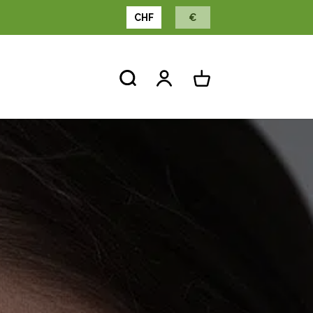
CHF
€