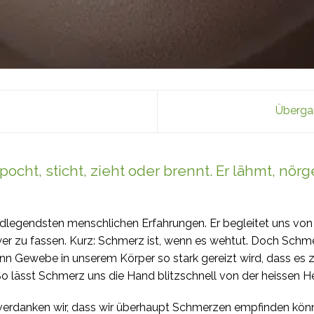
Übergan
pocht, sticht, zieht oder brennt. Er lähmt, nörg
ndlegendsten menschlichen Erfahrungen. Er begleitet uns von 
er zu fassen. Kurz: Schmerz ist, wenn es wehtut. Doch Schmer
n Gewebe in unserem Körper so stark gereizt wird, dass es z
 lässt Schmerz uns die Hand blitzschnell von der heissen He
rdanken wir, dass wir überhaupt Schmerzen empfinden könne