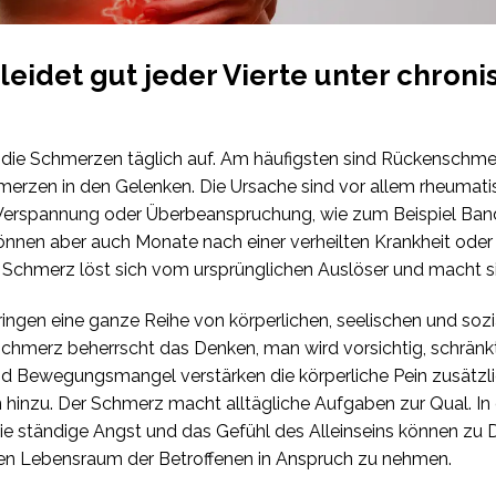
 leidet gut jeder Vierte unter chron
n die Schmerzen täglich auf. Am häufigsten sind Rückenschme
rzen in den Gelenken. Die Ursache sind vor allem rheumati
 Verspannung oder Überbeanspruchung, wie zum Beispiel Band
nen aber auch Monate nach einer verheilten Krankheit oder 
r Schmerz löst sich vom ursprünglichen Auslöser und macht si
ngen eine ganze Reihe von körperlichen, seelischen und soz
chmerz beherrscht das Denken, man wird vorsichtig, schränkt 
Bewegungsmangel verstärken die körperliche Pein zusätzlic
nzu. Der Schmerz macht alltägliche Aufgaben zur Qual. In d
Die ständige Angst und das Gefühl des Alleinseins können zu 
n Lebensraum der Betroffenen in Anspruch zu nehmen.