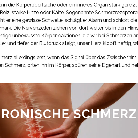
n die Körperoberfläche oder ein inneres Organ stark gereizt
Reiz, starke Hitze oder Kälte. Sogenannte Schmerzrezeptoren
t er eine gewisse Schwelle, schlägt er Alarm und schickt die
rk. Die Nervenzellen ziehen von dort weiter bis in den Hir
chtige unbewusste Körperreaktionen, die wir bei Schmerzen 
r und tiefer, der Blutdruck steigt, unser Herz klopft heftig, w
erz allerdings erst, wenn das Signal über das Zwischenhirn bi
en Schmerz, orten ihn im Körper, spüren seine Eigenart und n
RONISCHE SCHMER