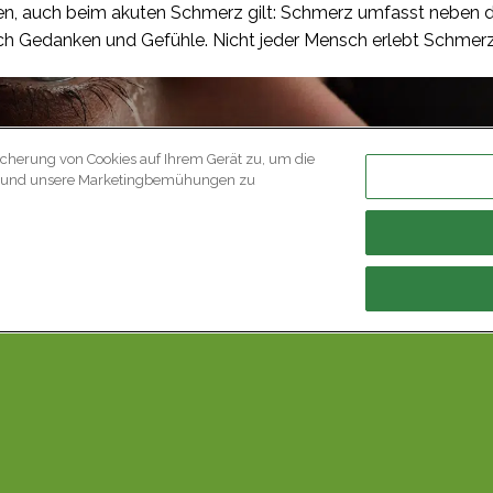
en, auch beim akuten Schmerz gilt: Schmerz umfasst neben d
Gedanken und Gefühle. Nicht jeder Mensch erlebt Schmerze
icherung von Cookies auf Ihrem Gerät zu, um die
SEELENSCHMERZ
en und unsere Marketingbemühungen zu
 hat eine emotionale oder psychisc
r ein körperliches Ereignis. Es gibt Zustände, in denen der M
 leidet, ohne dass er einen körperlichen Schmerzreiz versp
chen Schmerz.