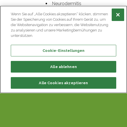
Neurodermitis
Erkrankungen des Bewegungsapparates
Wenn Sie auf „Alle Cookies akzeptieren“ klicken, stimmen
Sie der Speicherung von Cookies auf Ihrem Gerät zu, um
Allergien
die Websitenavigation zu verbessern, die Websitenutzung
zu analysieren und unsere Marketingbemühungen zu
Rheuma
unterstützen.
Wie wende ich ein Schwefelbad
Cookie-Einstellungen
richtig an?
Alle ablehnen
Alle Cookies akzeptieren