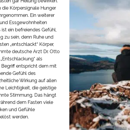
sten gar Heilung bewirken.
die Körpersignale Hunger
hrgenommen. Ein weiterer
 und Essgewohnheiten
ist ein befreiendes Gefühl,
ng zu sein, denn Ruhe und
sten „entschlackt“ Körper,
ühmte deutsche Arzt Dr. Otto
 „Entschlackung“ als
 Begriff entspricht dem mit
ende Gefühl des
heitliche Wirkung auf allen
he Leichtigkeit, die geistige
innte Stimmung. Das hängt
ährend dem Fasten viele
nken und Gefühle
elöst werden.