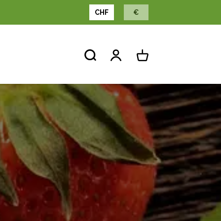
CHF
€