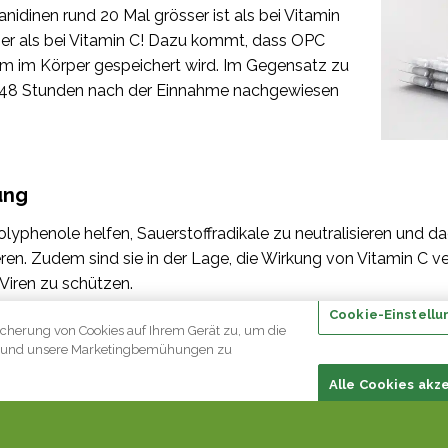
idinen rund 20 Mal grösser ist als bei Vitamin
ser als bei Vitamin C! Dazu kommt, dass OPC
um im Körper gespeichert wird. Im Gegensatz zu
zu 48 Stunden nach der Einnahme nachgewiesen
ung
lyphenole helfen, Sauerstoffradikale zu neutralisieren und d
en. Zudem sind sie in der Lage, die Wirkung von Vitamin C v
Viren zu schützen.
Cookie-Einstellu
icherung von Cookies auf Ihrem Gerät zu, um die
en und unsere Marketingbemühungen zu
Entzündungshemmende, antibakterielle Ei
Alle Cookies akz
Das aus Traubenkernen gewonnene OPC-Extrakt enthält m
weiteren wichtigen Wirkstoff, der für seine entzündung