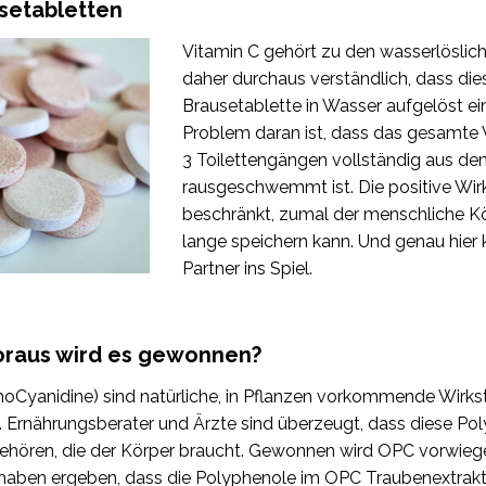
setabletten
Vitamin C gehört zu den wasserlöslich
daher durchaus verständlich, dass dies
Brausetablette in Wasser aufgelöst 
Problem daran ist, dass das gesamte V
3 Toilettengängen vollständig aus de
rausgeschwemmt ist. Die positive Wirk
beschränkt, zumal der menschliche Kö
lange speichern kann. Und genau hier
Partner ins Spiel.
oraus wird es gewonnen?
Cyanidine) sind natürliche, in Pflanzen vorkommende Wirkst
 Ernährungsberater und Ärzte sind überzeugt, dass diese Po
 gehören, die der Körper braucht. Gewonnen wird OPC vorwie
haben ergeben, dass die Polyphenole im OPC Traubenextrakt