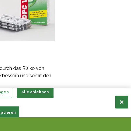
adurch das Risiko von
erbessern und somit den
ngen
Alle ablehnen
genschaften
eptieren
it Resveratrol einen
shemmenden Eigenschaften