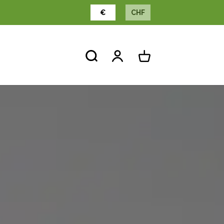
€
CHF