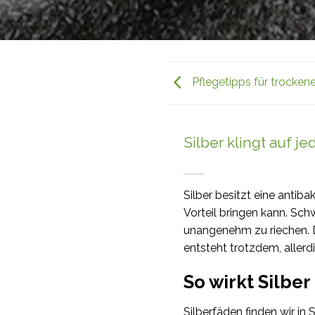
Pflegetipps für trocken
Silber klingt auf j
Silber besitzt eine antib
Vorteil bringen kann. Sch
unangenehm zu riechen. D
entsteht trotzdem, allerd
So wirkt Silber
Silberfäden finden wir in