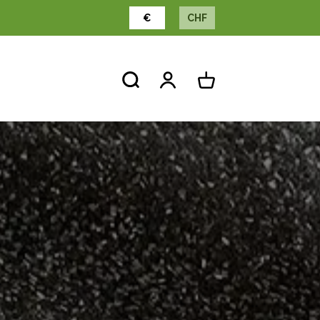
€
CHF