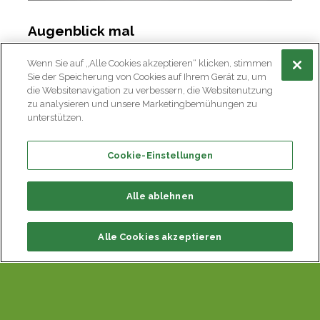
Augenblick mal
Die Kälte sollte uns eigentlich Tränen in die Augen
Wenn Sie auf „Alle Cookies akzeptieren“ klicken, stimmen
treiben. Aber oftmals sind unsere Augen gerötet,
Sie der Speicherung von Cookies auf Ihrem Gerät zu, um
gereizt und trocken. Nicht nur die Winterluft
die Websitenavigation zu verbessern, die Websitenutzung
zu analysieren und unsere Marketingbemühungen zu
macht diesen zu schaffen, sondern auch
unterstützen.
fehlendes Tageslicht und Heizungswärme tragen
dazu bei. Da hilft nur noch ein angemessenes
Cookie-Einstellungen
Raumklima und sinnvolle Beleuchtung.
Alle ablehnen
Engelslippen
Alle Cookies akzeptieren
Ein weiteres Winterleiden sind spröde Lippen und
eingerissene Mundwinkel. Diese haben weder
Talg- noch Schweissdrüsen, die für die Fett- und
Feuchtigkeitsproduktion zuständig sind.
Verwenden Sie regelmässig einen Fettstift mit UV-