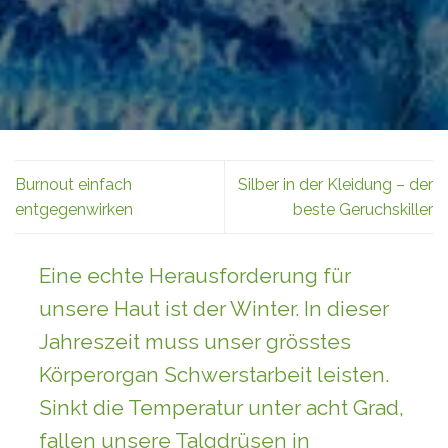
Burnout einfach
Silber in der Kleidung – der
entgegenwirken
beste Geruchskiller
Eine echte Herausforderung für
unsere Haut ist der Winter. In dieser
Jahreszeit muss unser grösstes
Körperorgan Schwerstarbeit leisten.
Sinkt die Temperatur unter acht Grad,
fallen unsere Talgdrüsen in