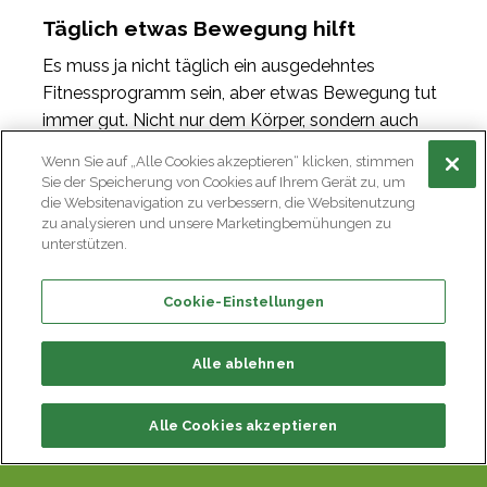
Täglich etwas Bewegung hilft
Es muss ja nicht täglich ein ausgedehntes
Fitnessprogramm sein, aber etwas Bewegung tut
immer gut. Nicht nur dem Körper, sondern auch
dem Geist. Lassen Sie das Auto öfter mal stehen
Wenn Sie auf „Alle Cookies akzeptieren“ klicken, stimmen
und gehen Sie kürzere Strecken zu Fuss.
Sie der Speicherung von Cookies auf Ihrem Gerät zu, um
Verzichten Sie auf den Fahrstuhl und benutzen Sie
die Websitenavigation zu verbessern, die Websitenutzung
zu analysieren und unsere Marketingbemühungen zu
die Treppe. – Sie werden sehen: Ihr Kalorienkonto
unterstützen.
wird es Ihnen danken!
Cookie-Einstellungen
Alle ablehnen
Alle Cookies akzeptieren