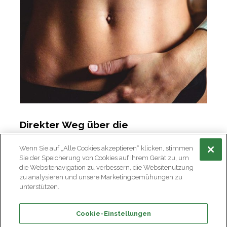
Direkter Weg über die
Mundschleimhaut
Wenn Sie auf „Alle Cookies akzeptieren“ klicken, stimmen
Bei der Anwendung eines Vitaminsprays werden
Sie der Speicherung von Cookies auf Ihrem Gerät zu, um
die Wirkstoffe in fein zerstäubter Form über die
die Websitenavigation zu verbessern, die Websitenutzung
zu analysieren und unsere Marketingbemühungen zu
Mundschleimhaut aufgenommen. Besonders
unterstützen.
effektiv ist das Sprühen unter die Zunge, da die
Schleimhaut dort sehr gut durchblutet ist. Die
Cookie-Einstellungen
Vitamine gelangen so direkt in den Blutkreislauf –