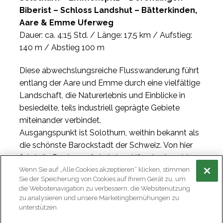
Biberist – Schloss Landshut – Bätterkinden,
Aare & Emme Uferweg
Dauer: ca. 4:15 Std. / Länge: 17.5 km / Aufstieg:
140 m / Abstieg 100 m
Diese abwechslungsreiche Flusswanderung führt
entlang der Aare und Emme durch eine vielfältige
Landschaft, die Naturerlebnis und Einblicke in
besiedelte, teils industriell geprägte Gebiete
miteinander verbindet.
Ausgangspunkt ist Solothurn, weithin bekannt als
die schönste Barockstadt der Schweiz. Von hier
folgt die Route zunächst dem Ufer der Aare bis
zum Emmenspitz – dem Zusammenfluss von
Wenn Sie auf „Alle Cookies akzeptieren“ klicken, stimmen
Sie der Speicherung von Cookies auf Ihrem Gerät zu, um
Aare und Emme. Dieser Bereich lädt mit
die Websitenavigation zu verbessern, die Websitenutzung
gepflegten Feuerstellen und naturnaher
zu analysieren und unsere Marketingbemühungen zu
Umgebung zu einer ersten Rast ein.
unterstützen.
Anschließend geht es weiter entlang der Emme.