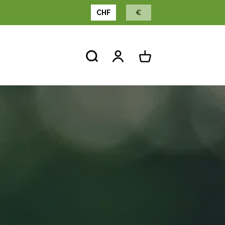
CHF
€