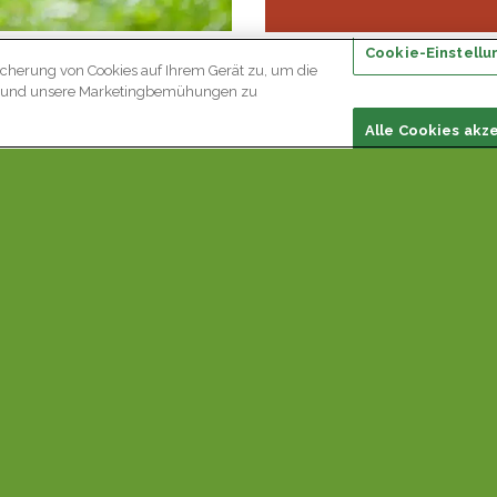
Cookie-Einstellu
icherung von Cookies auf Ihrem Gerät zu, um die
nung halten
en und unsere Marketingbemühungen zu
um Ihre Muskeln in den Füssen zu trainieren. Sie sind sehr wich
Alle Cookies akz
n verhindert werden, wenn Sie starke Füsse haben.
ung ein flexibles Trainingsband. Sitzen Sie auf den Boden und
Sie etwas Festes (zB ein Tisch oder Stuhl), um das Band dar
re Füsse. Nun rutschen Sie auf dem Gesäss nach hinten, bis d
üssen gehalten werden muss. Lösen Sie nach 5 Sekunden la
ze 10 Mal.
t aufnehmen mit Zehen
 durchgeführt werden und ist sehr einfach. Legen Sie einen S
en Zehen aufzuheben. Halten Sie den Stift dann 10 Sekunden, b
ie Übung 5 Mal..