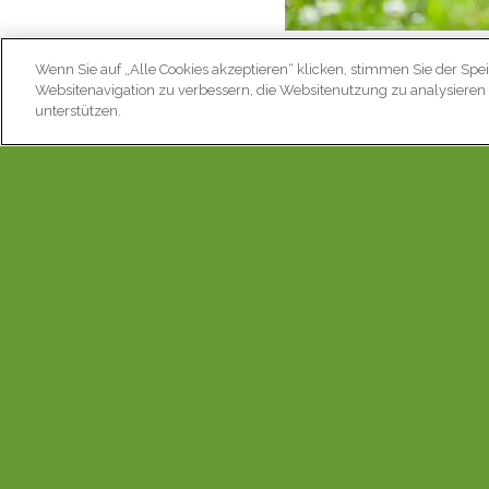
Wenn Sie auf „Alle Cookies akzeptieren“ klicken, stimmen Sie der Spe
Übung 3: Span
Websitenavigation zu verbessern, die Websitenutzung zu analysier
unterstützen.
Dies ist die beste Übung 
viele Verletzungen könne
Sie brauchen für diese Üb
und Füsse aus. Benutzen 
Schlinge legen Sie um Ih
von den angewinkelten F
Wiederholen Sie das Gan
Übung 4: Stif
Diese Übung kann überall
versuchen Sie ihn mit Ihr
lassen. Wiederholen Sie d