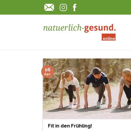
Skip
to
content
06
Apr.
Fit in den Frühling!