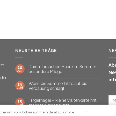
NEUSTE BEITRÄGE
NE
den
Abo
Darum brauchen Haare im Sommer
20
Juli
besondere Pflege
New
nden
inf
Wenn die Sommerhitze auf die
29
Juni
Verdauung schlägt
Fingernägel – kleine Visitenkarte mit
15
Juni
grosser Aussagekraft
icherung von Cookies auf Ihrem Gerät zu, um die