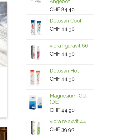
Angebot
CHF
84.40
Dolosan Cool
CHF
44.90
viora figuravit 66
CHF
44.90
Dolosan Hot
CHF
44.90
Magnesium-Gel
(DE)
CHF
44.90
viora relaxvit 44
CHF
39.90