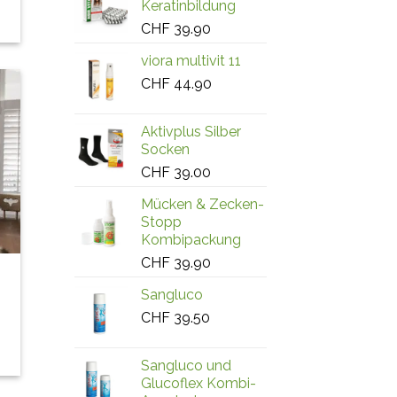
Keratinbildung
CHF
39.90
viora multivit 11
CHF
44.90
Aktivplus Silber
Socken
CHF
39.00
Mücken & Zecken-
Stopp
Kombipackung
CHF
39.90
Sangluco
CHF
39.50
Sangluco und
Glucoflex Kombi-