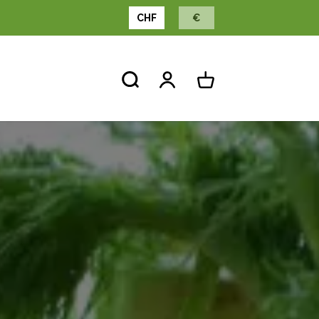
CHF
€