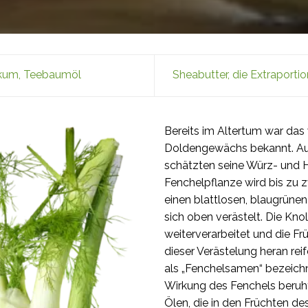
tikum, Teebaumöl
Sheabutter, die Extraporti
Bereits im Altertum war das
Doldengewächs bekannt. Au
schätzten seine Würz- und He
Fenchelpflanze wird bis zu 
einen blattlosen, blaugrünen 
sich oben verästelt. Die Kno
weiterverarbeitet und die F
dieser Verästelung heran rei
als „Fenchelsamen“ bezeichn
Wirkung des Fenchels beruht
Ölen, die in den Früchten de