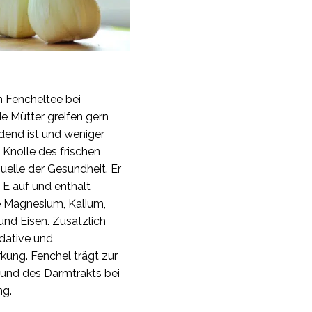
n Fencheltee bei
e Mütter greifen gern
ldend ist und weniger
e Knolle des frischen
Quelle der Gesundheit. Er
d E auf und enthält
e Magnesium, Kalium,
und Eisen. Zusätzlich
idative und
ng. Fenchel trägt zur
 und des Darmtrakts bei
ng.