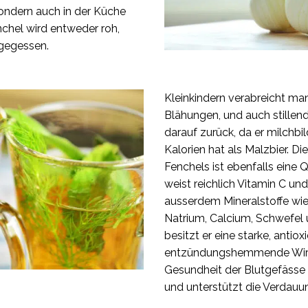
sondern auch in der Küche
enchel wird entweder roh,
gegessen.
Kleinkindern verabreicht ma
Blähungen, und auch stillend
darauf zurück, da er milchbi
Kalorien hat als Malzbier. Di
Fenchels ist ebenfalls eine 
weist reichlich Vitamin C un
ausserdem Mineralstoffe wi
Natrium, Calcium, Schwefel 
besitzt er eine starke, antiox
entzündungshemmende Wirku
Gesundheit der Blutgefässe
und unterstützt die Verdauu