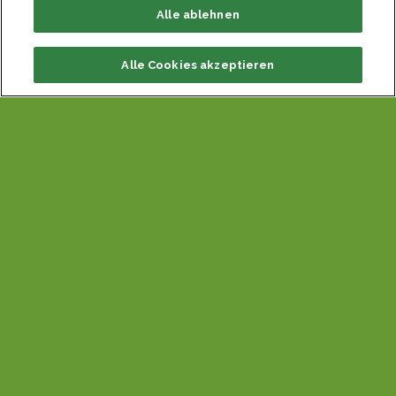
Alle ablehnen
Alle Cookies akzeptieren
REZEPT FÜR SUPER
GESUNDE DINKEL-
VOLKORNGUETZLI
ZUTATEN
225 Gramm Dinkel-Vollkornmehl