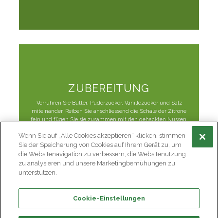
ZUBEREITUNG
Verrühren Sie Butter, Puderzucker, Vanillezucker und Salz
miteinander. Reiben Sie anschliessend die Schale der Zitrone
fein und fügen Sie sie zusammen mit den gehackten Nüssen,
Mehl und Haferflocken dem Teig hinzu. Formen Sie aus dem
Wenn Sie auf „Alle Cookies akzeptieren“ klicken, stimmen
Teig haselnussgrosse Kugeln und legen Sie diese auf ein
Sie der Speicherung von Cookies auf Ihrem Gerät zu, um
Backblech. Lassen Sie dabei zwischen den einzelnen Guetzlis
genügend Platz, da diese beim Backen verlaufen. Backen Sie
die Websitenavigation zu verbessern, die Websitenutzung
die Guetzlis im vorgeheizten Backofen bei 180 Grad acht
zu analysieren und unsere Marketingbemühungen zu
Minuten lang.
unterstützen.
Cookie-Einstellungen