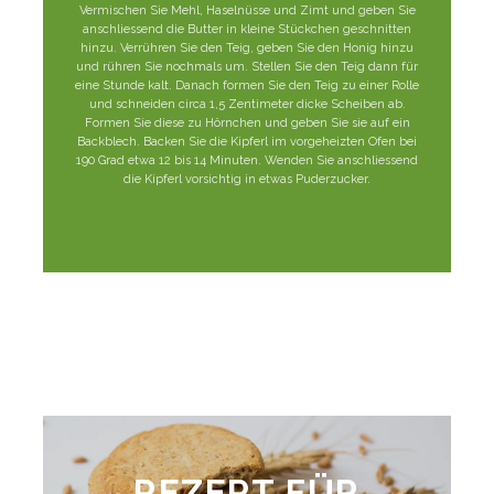
Vermischen Sie Mehl, Haselnüsse und Zimt und geben Sie
anschliessend die Butter in kleine Stückchen geschnitten
hinzu. Verrühren Sie den Teig, geben Sie den Honig hinzu
und rühren Sie nochmals um. Stellen Sie den Teig dann für
eine Stunde kalt. Danach formen Sie den Teig zu einer Rolle
und schneiden circa 1,5 Zentimeter dicke Scheiben ab.
Formen Sie diese zu Hörnchen und geben Sie sie auf ein
Backblech. Backen Sie die Kipferl im vorgeheizten Ofen bei
190 Grad etwa 12 bis 14 Minuten. Wenden Sie anschliessend
die Kipferl vorsichtig in etwas Puderzucker.
REZEPT FÜR