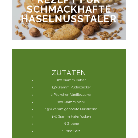
SCHMACKHAFTE
HASELNUSSTALER
ZUTATEN
180 Gramm Butter
130 Gramm Puderzucker
2 Päckchen Vanillezucker
100 Gramm Mehl
150 Gramm gehackte Nusskerne
150 Gramm Haferflocken
½ Zitrone
1 Prise Salz