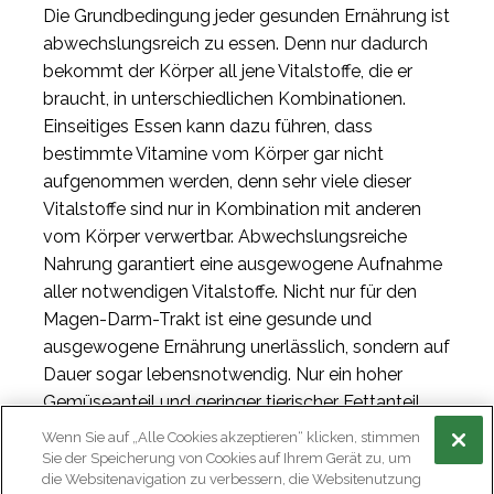
Die Grundbedingung jeder gesunden Ernährung ist
abwechslungsreich zu essen. Denn nur dadurch
bekommt der Körper all jene Vitalstoffe, die er
braucht, in unterschiedlichen Kombinationen.
Einseitiges Essen kann dazu führen, dass
bestimmte Vitamine vom Körper gar nicht
aufgenommen werden, denn sehr viele dieser
Vitalstoffe sind nur in Kombination mit anderen
vom Körper verwertbar. Abwechslungsreiche
Nahrung garantiert eine ausgewogene Aufnahme
aller notwendigen Vitalstoffe. Nicht nur für den
Magen-Darm-Trakt ist eine gesunde und
ausgewogene Ernährung unerlässlich, sondern auf
Dauer sogar lebensnotwendig. Nur ein hoher
Gemüseanteil und geringer tierischer Fettanteil
erhalten und unterstützen alle wichtigen
Wenn Sie auf „Alle Cookies akzeptieren“ klicken, stimmen
Funktionen des Körpers. Die Umstellung von
Sie der Speicherung von Cookies auf Ihrem Gerät zu, um
die Websitenavigation zu verbessern, die Websitenutzung
Fleisch, Fett, Zucker, Fertigprodukte auf