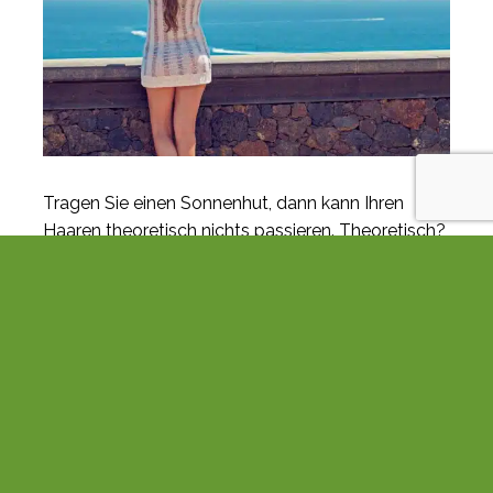
Tragen Sie einen Sonnenhut, dann kann Ihren
Haaren theoretisch nichts passieren. Theoretisch?
Ja, denn damit Sie auch in der Praxis gut
geschützt sind, muss man ein paar Dinge
beachten: «Je größer die Hutkrempe, desto
sicherer ist der Schutz vor UV-Strahlen. auch am
Hals und im Nackenbereich. Fünf Zentimeter breit
sollte sie darum mindestens sein.» Ideal: ein
Strohhut – je feiner geflochten, desto dichter ist er
und umso höher ist der Sonnenschutzfaktor. Bei
einem wirklich engmaschigen Strohhut beträgt