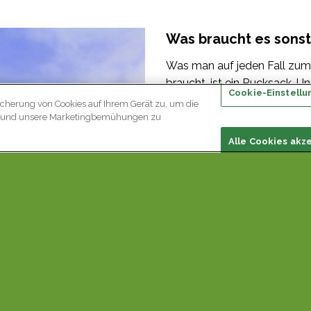
Was braucht es sons
Was man auf jeden Fall zu
braucht, ist ein Rucksack. Un
Cookie-Einstellu
Getränke und Verpflegung, 
icherung von Cookies auf Ihrem Gerät zu, um die
Verstauen einer geeigneten
en und unsere Marketingbemühungen zu
Wählen Sie Ihre Kleidung so,
Alle Cookies akz
Temperatur mit dem Zwiebel
können. Wenn Sie beispielsw
sollten Sie sich unbedingt 
eine Mütze oder ein Stirnban
Sinn, der der grösste Wärme
Kopf statt.
 an!