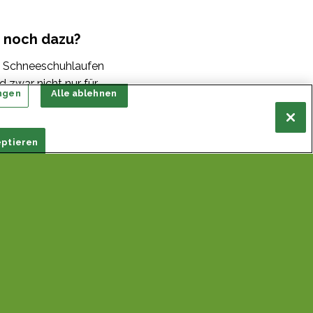
t noch dazu?
m Schneeschuhlaufen
d zwar nicht nur für
ngen
Alle ablehnen
sondern auch, zum
 Daunen- und Regenjacke.
 dass Sie sich je nach
eptieren
schalenprinzip anziehen
eise ein Pause anlegen,
etwas überziehen. Auch
d macht auf jeden Fall
verlust finden über den