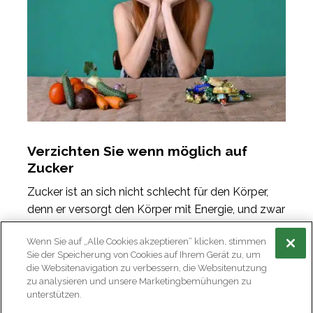
Verzichten Sie wenn möglich auf
Zucker
Zucker ist an sich nicht schlecht für den Körper,
denn er versorgt den Körper mit Energie, und zwar
mit 400 kcal pro 100 g Zucker. Allerdings sind in
Wenn Sie auf „Alle Cookies akzeptieren“ klicken, stimmen
Zucker kaum Vitamine und Mineralstoffe
Sie der Speicherung von Cookies auf Ihrem Gerät zu, um
enthalten. Wenn Sie ohnehin mit Ihrem Gewicht
die Websitenavigation zu verbessern, die Websitenutzung
kämpfen, halten Sie sich beim Dessert zurück und
zu analysieren und unsere Marketingbemühungen zu
unterstützen.
verzichten Sie möglichst auf Süssgetränke. Ihre